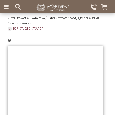
×
0
Вход
Избранное
ИНТЕРНЕТ-МАГАЗИН "АУРА ДОМА"
НАБОРЫ СТОЛОВОЙ ПОСУДЫ ДЛЯ СЕРВИРОВКИ
Салоны
Доставка
Оплата
ЧАШКИ И КРУЖКИ
ВЕРНУТЬСЯ В КАТАЛОГ
Подарки
Ароматы
для
дома
Бар
и
хрусталь
Посуда
Сервировка
Столовые
приборы