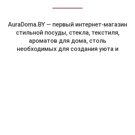
AuraDoma.BY — первый интернет-магазин
стильной посуды, стекла, текстиля,
ароматов для дома, столь
необходимых для создания уюта и
красоты в вашем доме и офисе.
+375-29-614-44-00
+375-33-614-44-00
Салон "Аура Дома". Посуда, текстиль, предметы интерьера.
г. Минск, пр. Победителей, 65, ТЦ "Замок", 4-й этаж, магазин