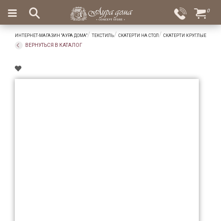
×
0
Вход
Избранное
ИНТЕРНЕТ-МАГАЗИН "АУРА ДОМА"
ТЕКСТИЛЬ
СКАТЕРТИ НА СТОЛ
СКАТЕРТИ КРУГЛЫЕ
Салоны
Доставка
Оплата
ВЕРНУТЬСЯ В КАТАЛОГ
Подарки
Ароматы
для
дома
Бар
и
хрусталь
Посуда
Сервировка
Столовые
приборы