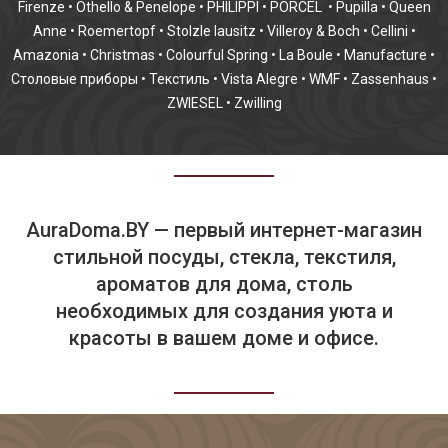
Firenze
•
Othello & Penelope
•
PHILIPPI
•
PORCEL
•
Pupilla
•
Queen
Anne
•
Roemertopf
•
Stolzle lausitz
•
Villeroy & Boch
•
Cellini
•
Amazonia
•
Christmas
•
Colourful Spring
•
La Boule
•
Manufacture
•
Столовые приборы
•
Текстиль
•
Vista Alegre
•
WMF
•
Zassenhaus
•
ZWIESEL
•
Zwilling
AuraDoma.BY — первый интернет-магазин
стильной посуды, стекла, текстиля,
ароматов для дома, столь
необходимых для создания уюта и
красоты в вашем доме и офисе.