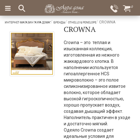
×
0
Вход
Избранное
CROWNA
ИНТЕРНЕТ-МАГАЗИН "АУРА ДОМА"
БРЕНДЫ
OTHELLO & PENELOPE
CROWNA
Салоны
Доставка
Оплата
Подарки
Crowna – это теплая и
изысканная коллекция,
Ароматы
изготовленная из нежного
для
жаккардового хлопка. В
дома
наполнении используется
гипоаллергенное HCS
Бар
микроволокно – это полое
и
силиконизированное извитое
хрусталь
волокно, которое обладает
высокой гигроскопичностью,
Посуда
хорошо пропускает воздух,
создавая дышащий эффект.
Сервировка
Наполнитель практичен в уходе
и достаточно мягкий.
Столовые
Одеяло Crowna создает
приборы
идеальные условия для