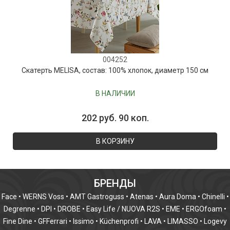
004252
Скатерть MELISA, состав: 100% хлопок, диаметр 150 см
В НАЛИЧИИ
202 руб. 90 коп.
В КОРЗИНУ
БРЕНДЫ
Face
•
WERNS Voss
•
AMT Gastroguss
•
Atenas
•
Aura Doma
•
Chinelli
•
Degrenne
•
DPI
•
DROBE
•
Easy Life / NUOVA R2S
•
EME
•
ERGOfoam
•
Fine Dine
•
GFFerrari
•
Issimo
•
Küchenprofi
•
LAVA
•
LIMASSO
•
Logevy