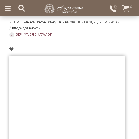
×
0
Вход
Избранное
ИНТЕРНЕТ-МАГАЗИН "АУРА ДОМА"
НАБОРЫ СТОЛОВОЙ ПОСУДЫ ДЛЯ СЕРВИРОВКИ
Салоны
Доставка
Оплата
БЛЮДА ДЛЯ ЗАКУСОК
ВЕРНУТЬСЯ В КАТАЛОГ
Подарки
Ароматы
для
дома
Бар
и
хрусталь
Посуда
Сервировка
Столовые
приборы