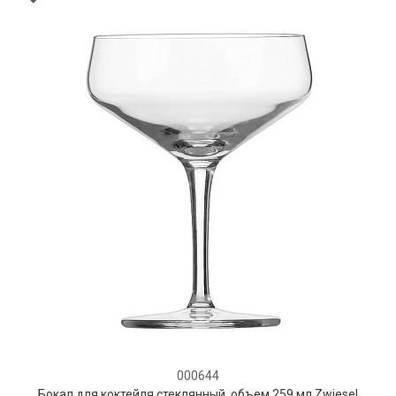
000644
Бокал для коктейля стеклянный, объем 259 мл,Zwiesel