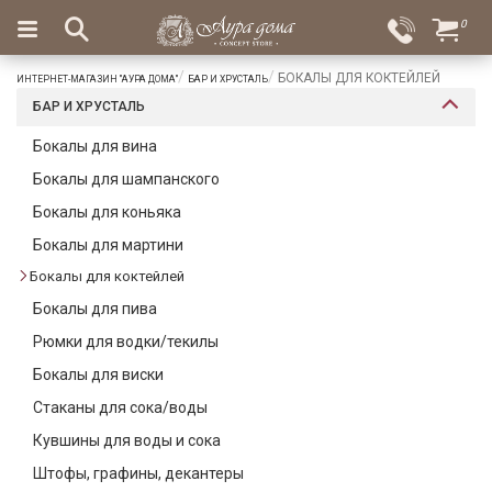
×
0
Вход
Избранное
БОКАЛЫ ДЛЯ КОКТЕЙЛЕЙ
ИНТЕРНЕТ-МАГАЗИН "АУРА ДОМА"
БАР И ХРУСТАЛЬ
Салоны
Доставка
Оплата
БАР И ХРУСТАЛЬ
Подарки
Бокалы для вина
Бокалы для шампанского
Ароматы
для
Бокалы для коньяка
дома
Бокалы для мартини
Бар
Бокалы для коктейлей
и
Бокалы для пива
хрусталь
Рюмки для водки/текилы
Посуда
Бокалы для виски
Сервировка
Стаканы для сока/воды
Кувшины для воды и сока
Столовые
приборы
Штофы, графины, декантеры