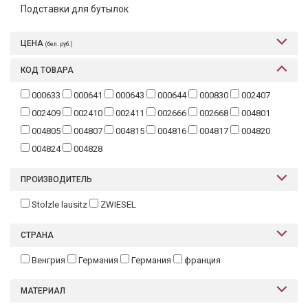
Подставки для бутылок
Текстиль
Фарфор
ЦЕНА
(бел. руб.)
Декор
КОД ТОВАРА
Бренды
000633
000641
000643
000644
000830
002407
002409
002410
002411
002666
002668
004801
004805
004807
004815
004816
004817
004820
004824
004828
ПРОИЗВОДИТЕЛЬ
Stolzle lausitz
ZWIESEL
СТРАНА
Венгрия
Германия
Германия
франция
МАТЕРИАЛ