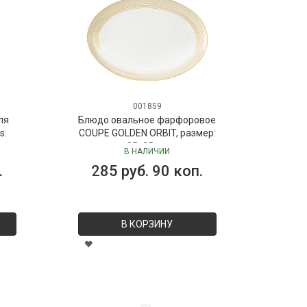
001859
ля
Блюдо овальное фарфоровое
s:
COUPE GOLDEN ORBIT, размер:
 мл
35х25 см
В НАЛИЧИИ
Dr.
.
285 руб. 90 коп.
В КОРЗИНУ