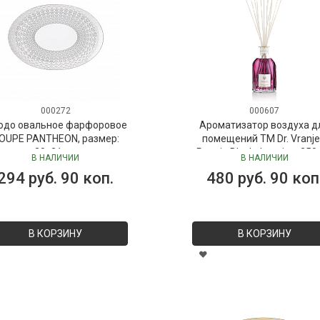
000272
000607
юдо овальное фарфоровое
Ароматизатор воздуха д
OUPE PANTHEON, размер:
помещений ТМ Dr. Vranje
30х21 см
Peonia Black Jasmine, 250
В НАЛИЧИИ
В НАЛИЧИИ
("Пион-Черный жасмин"), 
294 руб. 90 коп.
480 руб. 90 коп
Vranjes
В КОРЗИНУ
В КОРЗИНУ