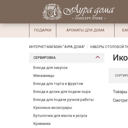
×
Вход
Избранное
Салоны
Доставка
Оплата
ПОДАРКИ
АРОМАТЫ ДЛЯ ДОМА
БА
Подарки
Ароматы
ИНТЕРНЕТ-МАГАЗИН "АУРА ДОМА"
НАБОРЫ СТОЛОВОЙ П
для дома
Ик
СЕРВИРОВКА
Бар и
Блюда для закусок
хрусталь
Менажницы
СОРТИРО
Посуда
Блюда для торта и фруктов
Блюда и доски для подачи сыра
Товары 
Сервировка
Блюда для подачи ручной работы
Смотрит
Столовые
Кухонные аксессуары
приборы
Бутылочки для масла и уксуса
Текстиль
Креманки