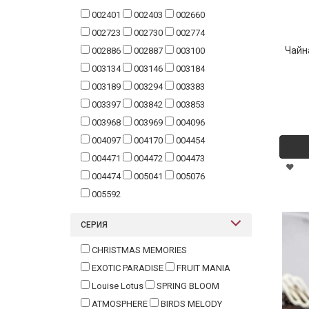
002401
002403
002660
002723
002730
002774
Чайн
002886
002887
003100
003134
003146
003184
003189
003294
003383
003397
003842
003853
003968
003969
004096
004097
004170
004454
004471
004472
004473
004474
005041
005076
005592
СЕРИЯ
CHRISTMAS MEMORIES
EXOTIC PARADISE
FRUIT MANIA
Lоuise Lotus
SPRING BLOOM
ATMOSPHERE
BIRDS MELODY