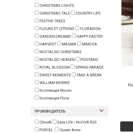
CHRISTMAS LIGHTS
CHRISTMAS TALE
COUNTRY LIFE
FESTIVE TREES
FLEURS ET CITRONS
FLORAISON
GARDEN DREAMS
HAPPY EASTER
HARVEST
MAGMA
MIMOSA
NOSTALGIC CHRISTMAS
NOSTALGIC HEAVEN
POSITANO
ROYAL BLOSSOM
SPRING PARADE
SWEET MOMENTS
TAKE A BREAK
WILLIAM MORRIS
Ко
Коллекция Bloom
Коллекция Flora
ПРОИЗВОДИТЕЛЬ
Chinelli
Easy Life / NUOVA R2S
PORCEL
Queen Anne