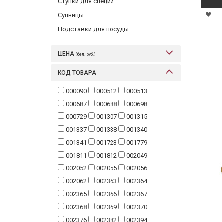
Ступки для специй
Супницы
Подставки для посуды
ЦЕНА
(бел. руб.)
КОД ТОВАРА
000090
000512
000513
000687
000688
000698
000729
001307
001315
001337
001338
001340
001341
001723
001779
001811
001812
002049
002052
002055
002056
002062
002363
002364
002365
002366
002367
002368
002369
002370
002376
002382
002394