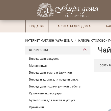
×
Вход
Избранное
Салоны
Доставка
Оплата
ПОДАРКИ
АРОМАТЫ ДЛЯ ДОМА
БА
Подарки
Ароматы
ИНТЕРНЕТ-МАГАЗИН "АУРА ДОМА"
НАБОРЫ СТОЛОВОЙ П
для дома
Чай
СЕРВИРОВКА
Бар и
Блюда для закусок
хрусталь
Менажницы
СОРТИРО
Посуда
Блюда для торта и фруктов
Блюда и доски для подачи сыра
Сервировка
Блюда для подачи ручной работы
Столовые
Кухонные аксессуары
приборы
Бутылочки для масла и уксуса
Текстиль
Креманки