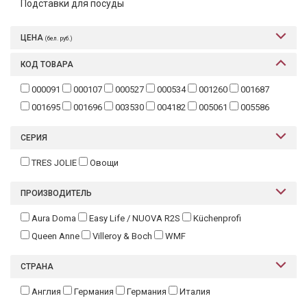
Подставки для посуды
ЦЕНА
(бел. руб.)
КОД ТОВАРА
000091
000107
000527
000534
001260
001687
001695
001696
003530
004182
005061
005586
СЕРИЯ
TRES JOLIE
Овощи
ПРОИЗВОДИТЕЛЬ
Aura Doma
Easy Life / NUOVA R2S
Küchenprofi
Queen Anne
Villeroy & Boch
WMF
СТРАНА
Англия
Германия
Германия
Италия