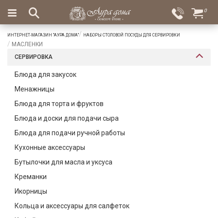
×
0
Вход
Избранное
ИНТЕРНЕТ-МАГАЗИН "АУРА ДОМА"
НАБОРЫ СТОЛОВОЙ ПОСУДЫ ДЛЯ СЕРВИРОВКИ
Салоны
Доставка
Оплата
МАСЛЕНКИ
СЕРВИРОВКА
Подарки
Блюда для закусок
Ароматы
Менажницы
для
дома
Блюда для торта и фруктов
Блюда и доски для подачи сыра
Бар
и
Блюда для подачи ручной работы
хрусталь
Кухонные аксессуары
Посуда
Бутылочки для масла и уксуса
Креманки
Сервировка
Икорницы
Столовые
Кольца и аксессуары для салфеток
приборы