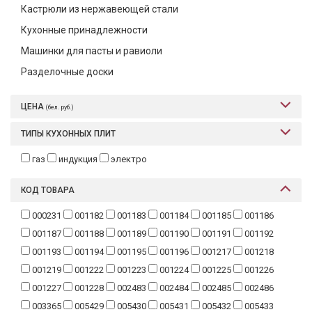
Кастрюли из нержавеющей стали
Текстиль
Кухонные принадлежности
Фарфор
Машинки для пасты и равиоли
Декор
Разделочные доски
Бренды
ЦЕНА
(бел. руб.)
ТИПЫ КУХОННЫХ ПЛИТ
газ
индукция
электро
КОД ТОВАРА
000231
001182
001183
001184
001185
001186
001187
001188
001189
001190
001191
001192
001193
001194
001195
001196
001217
001218
001219
001222
001223
001224
001225
001226
001227
001228
002483
002484
002485
002486
003365
005429
005430
005431
005432
005433