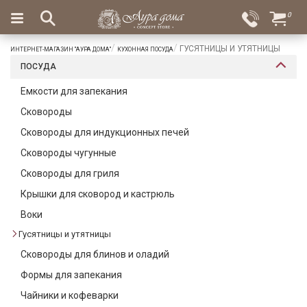
×
0
Вход
Избранное
ГУСЯТНИЦЫ И УТЯТНИЦЫ
ИНТЕРНЕТ-МАГАЗИН "АУРА ДОМА"
КУХОННАЯ ПОСУДА
Салоны
Доставка
Оплата
ПОСУДА
Подарки
Емкости для запекания
Сковороды
Ароматы
для
Сковороды для индукционных печей
дома
Сковороды чугунные
Бар
Сковороды для гриля
и
Крышки для сковород и кастрюль
хрусталь
Воки
Посуда
Гусятницы и утятницы
Сервировка
Сковороды для блинов и оладий
Формы для запекания
Столовые
приборы
Чайники и кофеварки