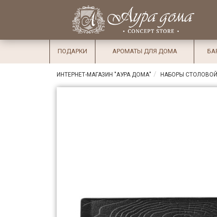
×
Вход
Избранное
Салоны
Доставка
Оплата
ПОДАРКИ
АРОМАТЫ ДЛЯ ДОМА
БА
Подарки
ИНТЕРНЕТ-МАГАЗИН "АУРА ДОМА"
НАБОРЫ СТОЛОВОЙ
Ароматы
для дома
Бар и
хрусталь
Посуда
Сервировка
Столовые
приборы
Текстиль