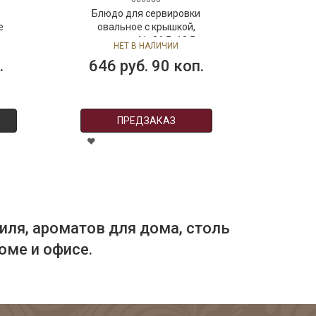
Блюдо для сервировки
е
овальное с крышкой,
размер: 41x26,5x18,5
НЕТ В НАЛИЧИИ
см,Queen Anne
.
646 руб. 90 коп.
ПРЕДЗАКАЗ
иля, ароматов для дома, столь
оме и офисе.