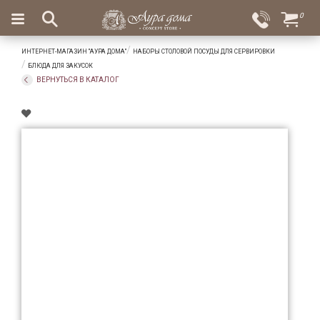
×
0
Вход
Избранное
ИНТЕРНЕТ-МАГАЗИН "АУРА ДОМА"
НАБОРЫ СТОЛОВОЙ ПОСУДЫ ДЛЯ СЕРВИРОВКИ
Салоны
Доставка
Оплата
БЛЮДА ДЛЯ ЗАКУСОК
ВЕРНУТЬСЯ В КАТАЛОГ
Подарки
Ароматы
для
дома
Бар
и
хрусталь
Посуда
Сервировка
Столовые
приборы