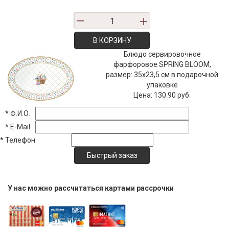
В КОРЗИНУ
Блюдо сервировочное
фарфоровое SPRING BLOOM,
размер: 35x23,5 см в подарочной
упаковке
Цена:
130.90 руб.
*
Ф.И.О.
*
E-Mail
*
Телефон
У нас можно рассчитаться картами рассрочки