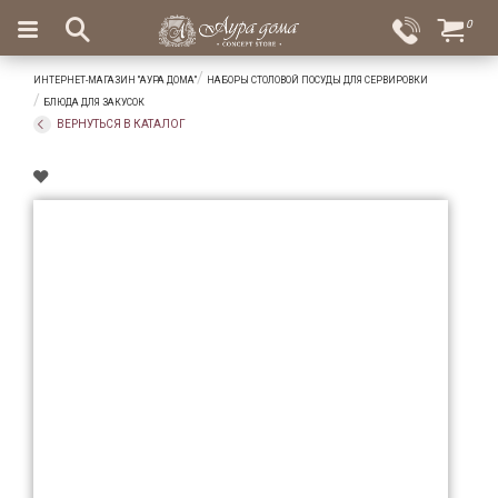
×
0
Вход
Избранное
ИНТЕРНЕТ-МАГАЗИН "АУРА ДОМА"
НАБОРЫ СТОЛОВОЙ ПОСУДЫ ДЛЯ СЕРВИРОВКИ
Салоны
Доставка
Оплата
БЛЮДА ДЛЯ ЗАКУСОК
ВЕРНУТЬСЯ В КАТАЛОГ
Подарки
Ароматы
для
дома
Бар
и
хрусталь
Посуда
Сервировка
Столовые
приборы