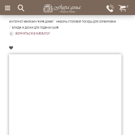
×
0
Вход
Избранное
ИНТЕРНЕТ-МАГАЗИН "АУРА ДОМА"
НАБОРЫ СТОЛОВОЙ ПОСУДЫ ДЛЯ СЕРВИРОВКИ
Салоны
Доставка
Оплата
БЛЮДА И ДОСКИ ДЛЯ ПОДАЧИ СЫРА
ВЕРНУТЬСЯ В КАТАЛОГ
Подарки
Ароматы
для
дома
Бар
и
хрусталь
Посуда
Сервировка
Столовые
приборы