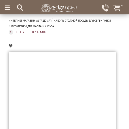
×
0
Вход
Избранное
ИНТЕРНЕТ-МАГАЗИН "АУРА ДОМА"
НАБОРЫ СТОЛОВОЙ ПОСУДЫ ДЛЯ СЕРВИРОВКИ
Салоны
Доставка
Оплата
БУТЫЛОЧКИ ДЛЯ МАСЛА И УКСУСА
ВЕРНУТЬСЯ В КАТАЛОГ
Подарки
Ароматы
для
дома
Бар
и
хрусталь
Посуда
Сервировка
Столовые
приборы