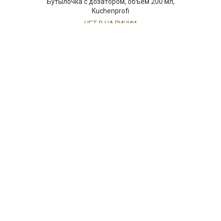
Бутылочка с дозатором, объем 200 мл,
Kuchenprofi
НЕТ В НАЛИЧИИ
84 руб. 90 коп.
ПРЕДЗАКАЗ
AuraDoma.BY — первый интернет-магазин
стильной посуды, стекла, текстиля,
ароматов для дома, столь
необходимых для создания уюта и
красоты в вашем доме и офисе.