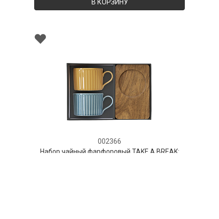
В КОРЗИНУ
002366
Набор чайный фарфоровый TAKE A BREAK:
чашка с подставкой (2 шт) в подарочной
упаковке
НЕТ В НАЛИЧИИ
130 руб. 90 коп.
ПРЕДЗАКАЗ