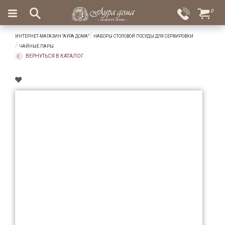
×
0
Вход
Избранное
ИНТЕРНЕТ-МАГАЗИН "АУРА ДОМА"
НАБОРЫ СТОЛОВОЙ ПОСУДЫ ДЛЯ СЕРВИРОВКИ
Салоны
Доставка
Оплата
ЧАЙНЫЕ ПАРЫ
ВЕРНУТЬСЯ В КАТАЛОГ
Подарки
Ароматы
для
дома
Бар
и
хрусталь
Посуда
Сервировка
Столовые
приборы