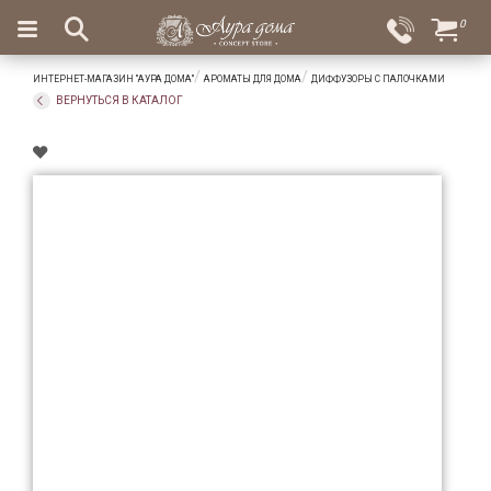
×
0
Вход
Избранное
ИНТЕРНЕТ-МАГАЗИН "АУРА ДОМА"
АРОМАТЫ ДЛЯ ДОМА
ДИФФУЗОРЫ С ПАЛОЧКАМИ
Салоны
Доставка
Оплата
ВЕРНУТЬСЯ В КАТАЛОГ
Подарки
Ароматы
для
дома
Бар
и
хрусталь
Посуда
Сервировка
Столовые
приборы