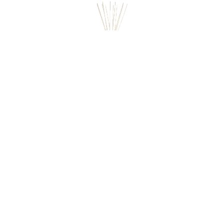
000578
Ароматизатор воздуха для помещений ТМ Dr.
Vranjes: Acqua, 500 мл ("Вода"), Dr. Vranjes
НЕТ В НАЛИЧИИ
644 руб. 90 коп.
ПРЕДЗАКАЗ