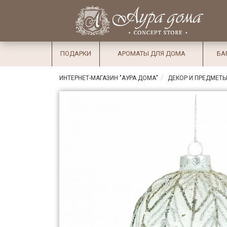
×
Вход
Избранное
Салоны
Доставка
Оплата
ПОДАРКИ
АРОМАТЫ ДЛЯ ДОМА
БА
Подарки
ИНТЕРНЕТ-МАГАЗИН "АУРА ДОМА"
ДЕКОР И ПРЕДМЕТЫ
Ароматы
для дома
Бар и
хрусталь
Посуда
Сервировка
Столовые
приборы
Текстиль