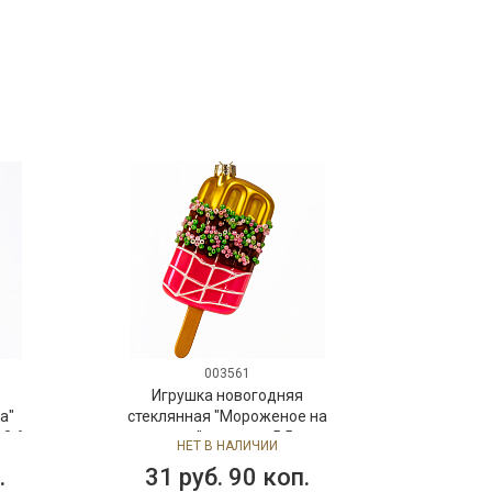
003561
Игрушка новогодняя
а"
стеклянная "Мороженое на
10,6
палочке" диаметр 5,5 см,
НЕТ В НАЛИЧИИ
высота 11,5 см
.
31 руб. 90 коп.