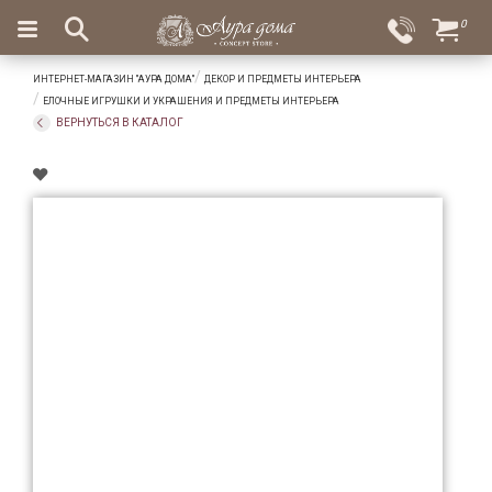
×
0
Вход
Избранное
ИНТЕРНЕТ-МАГАЗИН "АУРА ДОМА"
ДЕКОР И ПРЕДМЕТЫ ИНТЕРЬЕРА
Салоны
Доставка
Оплата
ЕЛОЧНЫЕ ИГРУШКИ И УКРАШЕНИЯ И ПРЕДМЕТЫ ИНТЕРЬЕРА
ВЕРНУТЬСЯ В КАТАЛОГ
Подарки
Ароматы
для
дома
Бар
и
хрусталь
Посуда
Сервировка
Столовые
приборы