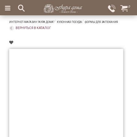
×
0
Вход
Избранное
ИНТЕРНЕТ-МАГАЗИН "АУРА ДОМА"
КУХОННАЯ ПОСУДА
ФОРМЫ ДЛЯ ЗАПЕКАНИЯ
Салоны
Доставка
Оплата
ВЕРНУТЬСЯ В КАТАЛОГ
Подарки
Ароматы
для
дома
Бар
и
хрусталь
Посуда
Сервировка
Столовые
приборы