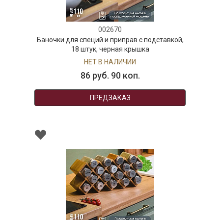
002670
пеций и приправ с подставкой,
Набор для специй 
штук, черная крышка
к
НЕТ В НАЛИЧИИ
В
86 руб. 90 коп.
50 р
ПРЕДЗАКАЗ
В