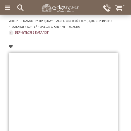
×
0
Вход
Избранное
ИНТЕРНЕТ-МАГАЗИН "АУРА ДОМА"
НАБОРЫ СТОЛОВОЙ ПОСУДЫ ДЛЯ СЕРВИРОВКИ
Салоны
Доставка
Оплата
БАНОЧКИ И КОНТЕЙНЕРЫ ДЛЯ ХРАНЕНИЯ ПРОДУКТОВ
ВЕРНУТЬСЯ В КАТАЛОГ
Подарки
Ароматы
для
дома
Бар
и
хрусталь
Посуда
Сервировка
Столовые
приборы