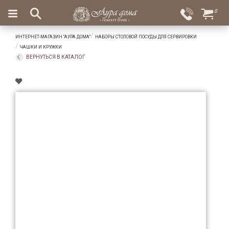
×
0
Вход
Избранное
ИНТЕРНЕТ-МАГАЗИН "АУРА ДОМА"
НАБОРЫ СТОЛОВОЙ ПОСУДЫ ДЛЯ СЕРВИРОВКИ
Салоны
Доставка
Оплата
ЧАШКИ И КРУЖКИ
ВЕРНУТЬСЯ В КАТАЛОГ
Подарки
Ароматы
для
дома
Бар
и
хрусталь
Посуда
Сервировка
Столовые
приборы