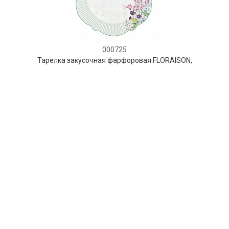
000725
Тарелка закусочная фарфоровая FLORAISON,
д. 26 см
НЕТ В НАЛИЧИИ
62 руб. 90 коп.
ПРЕДЗАКАЗ
AuraDoma.BY — первый интернет-магазин
стильной посуды, стекла, текстиля,
ароматов для дома, столь
необходимых для создания уюта и