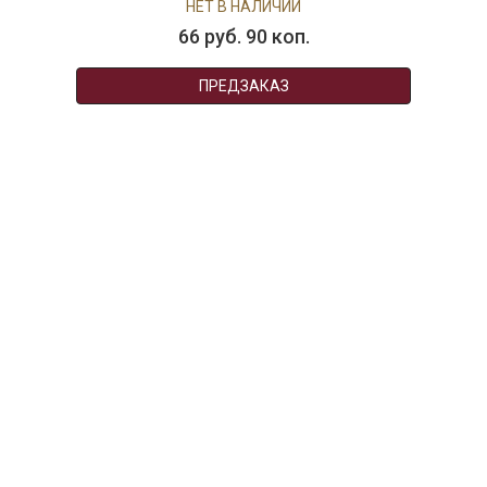
НЕТ В НАЛИЧИИ
66 руб. 90 коп.
ПРЕДЗАКАЗ
AuraDoma.BY — первый интернет-магазин
стильной посуды, стекла, текстиля,
ароматов для дома, столь
необходимых для создания уюта и
красоты в вашем доме и офисе.
+375-29-614-44-00