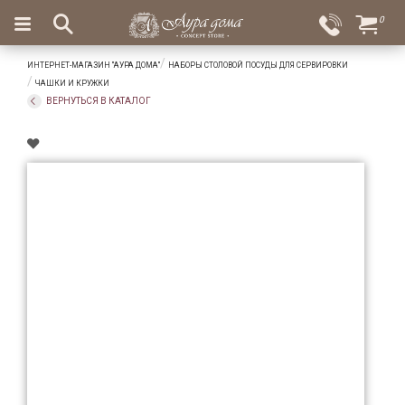
×
0
Вход
Избранное
ИНТЕРНЕТ-МАГАЗИН "АУРА ДОМА"
НАБОРЫ СТОЛОВОЙ ПОСУДЫ ДЛЯ СЕРВИРОВКИ
Салоны
Доставка
Оплата
ЧАШКИ И КРУЖКИ
ВЕРНУТЬСЯ В КАТАЛОГ
Подарки
Ароматы
для
дома
Бар
и
хрусталь
Посуда
Сервировка
Столовые
приборы