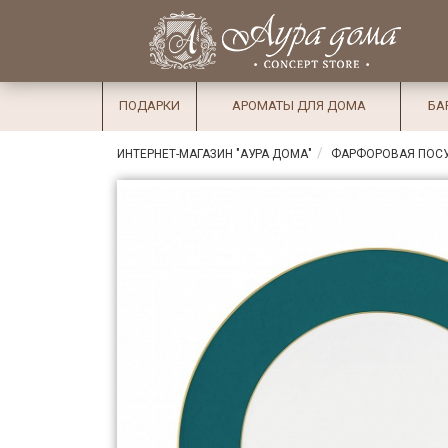
×
Вход
Избранное
Салоны
Доставка
Оплата
ПОДАРКИ
АРОМАТЫ ДЛЯ ДОМА
БА
Подарки
ИНТЕРНЕТ-МАГАЗИН "АУРА ДОМА"
ФАРФОРОВАЯ ПОС
Ароматы
для дома
Бар и
хрусталь
Посуда
Сервировка
Столовые
приборы
Текстиль