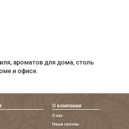
иля, ароматов для дома, столь
оме и офисе.
м
О компании
О нас
Наши салоны