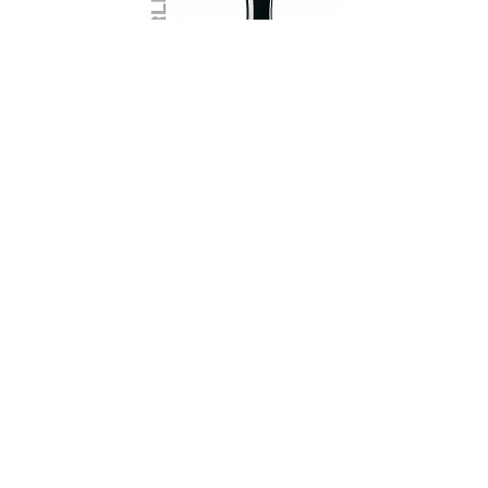
002107
Мельница для соли "Berlin", в. 24
см,Zassenhaus
НЕТ В НАЛИЧИИ
179 руб. 90 коп.
ПРЕДЗАКАЗ
AuraDoma.BY — первый интернет-магазин
стильной посуды, стекла, текстиля,
ароматов для дома, столь