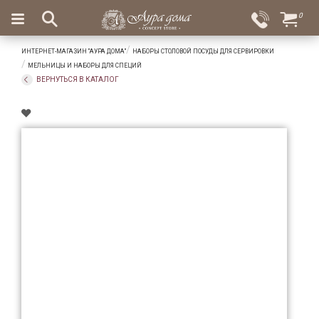
×
0
Вход
Избранное
ИНТЕРНЕТ-МАГАЗИН "АУРА ДОМА"
НАБОРЫ СТОЛОВОЙ ПОСУДЫ ДЛЯ СЕРВИРОВКИ
Салоны
Доставка
Оплата
МЕЛЬНИЦЫ И НАБОРЫ ДЛЯ СПЕЦИЙ
ВЕРНУТЬСЯ В КАТАЛОГ
Подарки
Ароматы
для
дома
Бар
и
хрусталь
Посуда
Сервировка
Столовые
приборы