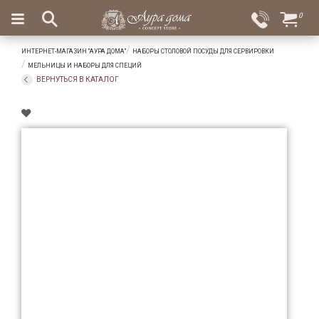
×
0
Вход
Избранное
ИНТЕРНЕТ-МАГАЗИН "АУРА ДОМА"
НАБОРЫ СТОЛОВОЙ ПОСУДЫ ДЛЯ СЕРВИРОВКИ
Салоны
Доставка
Оплата
МЕЛЬНИЦЫ И НАБОРЫ ДЛЯ СПЕЦИЙ
ВЕРНУТЬСЯ В КАТАЛОГ
Подарки
Ароматы
для
дома
Бар
и
хрусталь
Посуда
Сервировка
Столовые
приборы