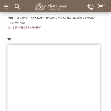
×
0
Вход
Избранное
ИНТЕРНЕТ-МАГАЗИН "АУРА ДОМА"
НАБОРЫ СТОЛОВОЙ ПОСУДЫ ДЛЯ СЕРВИРОВКИ
Салоны
Доставка
Оплата
МЕНАЖНИЦЫ
ВЕРНУТЬСЯ В КАТАЛОГ
Подарки
Ароматы
для
дома
Бар
и
хрусталь
Посуда
Сервировка
Столовые
приборы