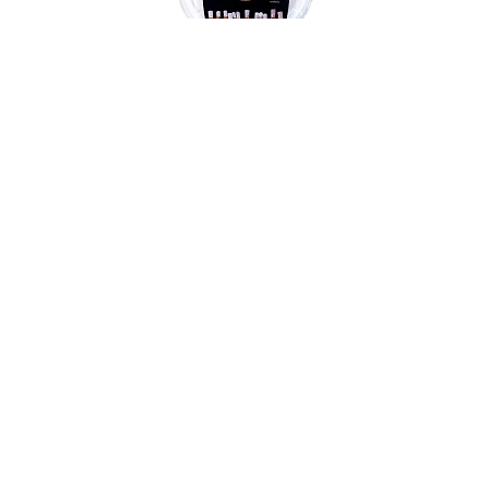
000233
Крышка стеклянная "Aroma" д. 24см, AMT Gastroguss
В НАЛИЧИИ
92 руб. 90 коп.
В КОРЗИНУ