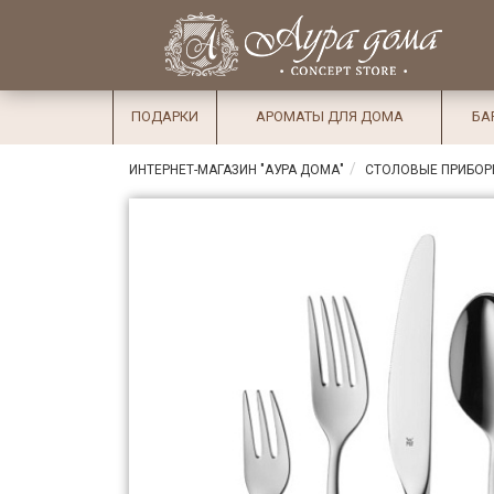
×
Вход
Избранное
Салоны
Доставка
Оплата
ПОДАРКИ
АРОМАТЫ ДЛЯ ДОМА
БА
Подарки
ИНТЕРНЕТ-МАГАЗИН "АУРА ДОМА"
СТОЛОВЫЕ ПРИБО
Ароматы
для дома
Бар и
хрусталь
Посуда
Сервировка
Столовые
приборы
Текстиль