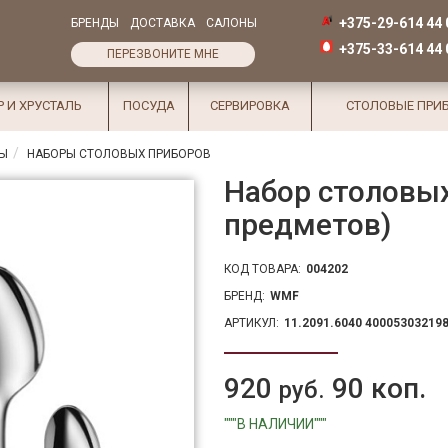
+375-29-614 44 
БРЕНДЫ
ДОСТАВКА
САЛОНЫ
+375-33-614 44 
ПЕРЕЗВОНИТЕ МНЕ
Р И ХРУСТАЛЬ
ПОСУДА
СЕРВИРОВКА
СТОЛОВЫЕ ПРИ
РЫ
НАБОРЫ СТОЛОВЫХ ПРИБОРОВ
Набор столовых
предметов)
КОД ТОВАРА:
004202
БРЕНД:
WMF
АРТИКУЛ:
11.2091.6040 40005303219
920
90 коп.
руб.
"""В НАЛИЧИИ"""