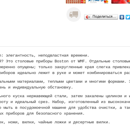
Поделиться…
n: элегантность, неподвластная времени.
й? Это столовые приборы Boston от WMF. Отдельные столовы
меренно опущены; только закругленные края слегка привлек
риборов идеально лежит в руке и может комбинироваться ра
льными материалами, теплыми цветами и многими формами. 
знь и индивидуальную обстановку.
ьного куска нержавеющей стали, затем закалены целиком и 
роту и идеальный срез. Набор, изготовленный из высококач
о мыть в посудомоечной машине для удобства очистки, а та
ых приборов для безопасного хранения.
ек, ножи, вилки, чайные ложки и десертные вилки.