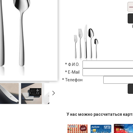
*
Ф.И.О.
*
E-Mail
*
Телефон
У нас можно рассчитаться кар