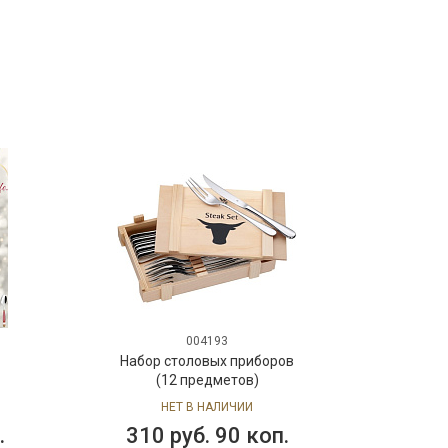
004193
Набор столовых приборов
Наб
(12 предметов)
COL
п
НЕТ В НАЛИЧИИ
310 руб. 90 коп.
1 0