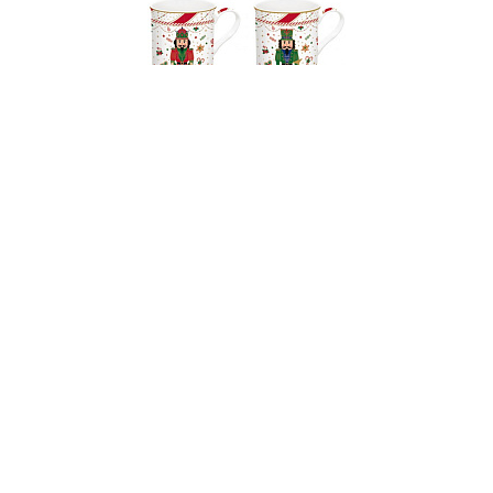
002776
Набор кружек фарфоровых NUTCRACKER
TWIST (4 шт), объем 300 мл в подарочной
упаковке
НЕТ В НАЛИЧИИ
163 руб. 90 коп.
ПРЕДЗАКАЗ
AuraDoma.BY — первый интернет-магазин