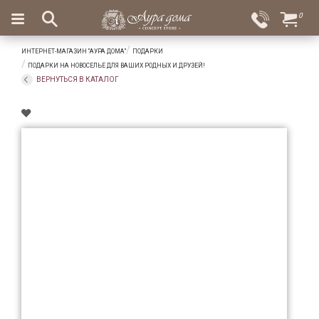
×
0
Вход
Избранное
ИНТЕРНЕТ-МАГАЗИН "АУРА ДОМА"
ПОДАРКИ
Салоны
Доставка
Оплата
ПОДАРКИ НА НОВОСЕЛЬЕ ДЛЯ ВАШИХ РОДНЫХ И ДРУЗЕЙ!
ВЕРНУТЬСЯ В КАТАЛОГ
Подарки
Ароматы
для
дома
Бар
и
хрусталь
Посуда
Сервировка
Столовые
приборы