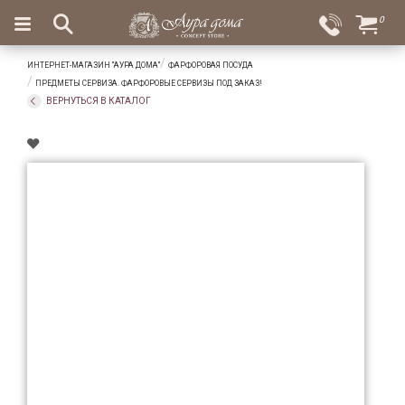
×
0
Вход
Избранное
ИНТЕРНЕТ-МАГАЗИН "АУРА ДОМА"
ФАРФОРОВАЯ ПОСУДА
Салоны
Доставка
Оплата
ПРЕДМЕТЫ СЕРВИЗА. ФАРФОРОВЫЕ СЕРВИЗЫ ПОД ЗАКАЗ!
ВЕРНУТЬСЯ В КАТАЛОГ
Подарки
Ароматы
для
дома
Бар
и
хрусталь
Посуда
Сервировка
Столовые
приборы