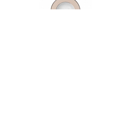
000382
Тарелка суповая, 22 см, фарфор, серия
ETHEREAL MOKA
НЕТ В НАЛИЧИИ
80 руб. 90 коп.
ПРЕДЗАКАЗ
AuraDoma.BY — первый интернет-магазин
стильной посуды, стекла, текстиля,