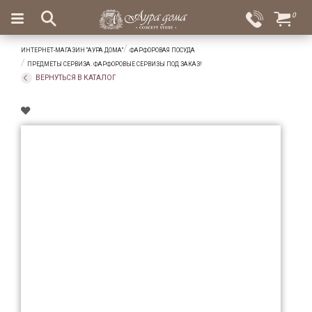
×
0
Вход
Избранное
ИНТЕРНЕТ-МАГАЗИН "АУРА ДОМА"
ФАРФОРОВАЯ ПОСУДА
Салоны
Доставка
Оплата
ПРЕДМЕТЫ СЕРВИЗА. ФАРФОРОВЫЕ СЕРВИЗЫ ПОД ЗАКАЗ!
ВЕРНУТЬСЯ В КАТАЛОГ
Подарки
Ароматы
для
дома
Бар
и
хрусталь
Посуда
Сервировка
Столовые
приборы