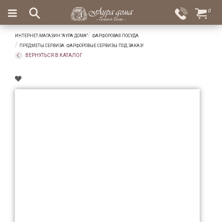
×
0
Вход
Избранное
ИНТЕРНЕТ-МАГАЗИН "АУРА ДОМА"
ФАРФОРОВАЯ ПОСУДА
Салоны
Доставка
Оплата
ПРЕДМЕТЫ СЕРВИЗА. ФАРФОРОВЫЕ СЕРВИЗЫ ПОД ЗАКАЗ!
ВЕРНУТЬСЯ В КАТАЛОГ
Подарки
Ароматы
для
дома
Бар
и
хрусталь
Посуда
Сервировка
Столовые
приборы