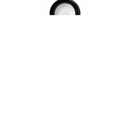
000406
Тарелка суповая, 23 см, фарфор, серия
LONDON
В НАЛИЧИИ
148 руб. 90 коп.
В КОРЗИНУ
AuraDoma.BY — первый интернет-магазин