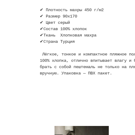
✔ Плотность махры 450 г/м2
✔ Размер 90х170
✔ Цвет серый
✔Состав 100% хлопок
✔Ткань Хлопковая махра
✔Страна Турция
Лёгкое, тонкое и компактное пляжное пол
100% хлопка, отлично впитывает влагу и 
брать с собой пештемаль не только на пл
вручную. Упаковка — ПВХ пакет.