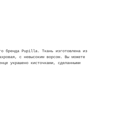
го бренда Pupilla. Ткань изготовлена из
ахровая, с невысоким ворсом. Вы можете
енце украшено кисточками, сделанными