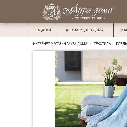
×
Вход
Избранное
Салоны
Доставка
Оплата
ПОДАРКИ
АРОМАТЫ ДЛЯ ДОМА
БА
Подарки
ИНТЕРНЕТ-МАГАЗИН "АУРА ДОМА"
ТЕКСТИЛЬ
ПЛЕД
Ароматы
для дома
Бар и
хрусталь
Посуда
Сервировка
Столовые
приборы
Текстиль