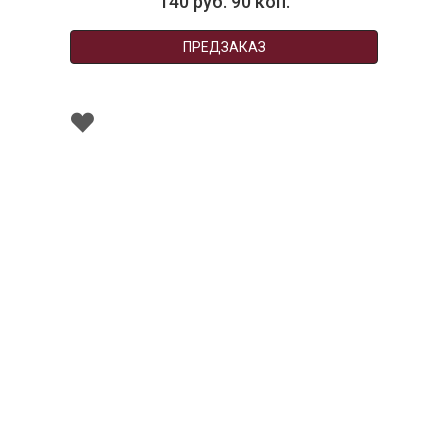
140 руб. 90 коп.
ПРЕДЗАКАЗ
002785
Сервировочная подставка (поднос), диаметр
29 см, коллекция Queen Anne
НЕТ В НАЛИЧИИ
77 руб. 90 коп.