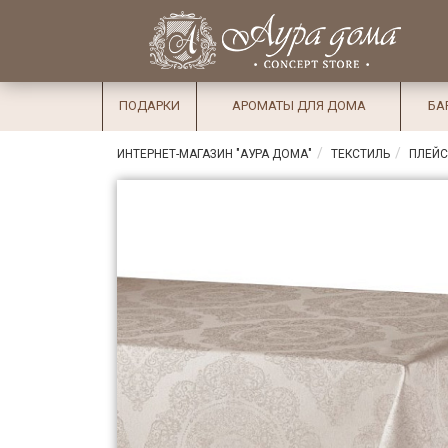
×
Вход
Избранное
Салоны
Доставка
Оплата
ПОДАРКИ
АРОМАТЫ ДЛЯ ДОМА
БА
Подарки
ИНТЕРНЕТ-МАГАЗИН "АУРА ДОМА"
ТЕКСТИЛЬ
ПЛЕЙ
Ароматы
для дома
Бар и
хрусталь
Посуда
Сервировка
Столовые
приборы
Текстиль