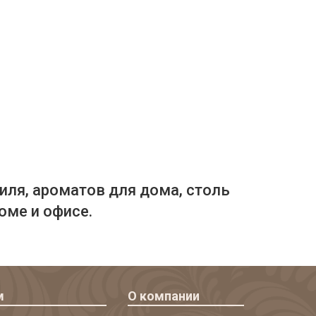
иля, ароматов для дома, столь
оме и офисе.
м
О компании