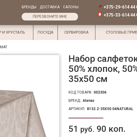
+375-29-614 44 
БРЕНДЫ
ДОСТАВКА
САЛОНЫ
+375-33-614 44 
ПЕРЕЗВОНИТЕ МНЕ
Р И ХРУСТАЛЬ
ПОСУДА
СЕРВИРОВКА
СТОЛОВЫЕ ПРИ
СМАТ
Набор салфеток 
50% хлопок, 50
35х50 см
КОД ТОВАРА:
002306
БРЕНД:
Atenas
АРТИКУЛ:
8132.2-35X50 04NATURAL
51
90 коп.
руб.