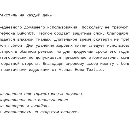
текстиль на каждый день.
жедневного домашнего использования, поскольку не требуют
тефлона DuPont®. Тефлон создает защитный слой, благодаря
ищается влажной тканью. Длительное время скатерти не тре
ной губкой. Для удаления жировых пятен следует использов
стирок в обычном режиме, но для продления срока его годн
атегорически не допускается применение отбеливателя, смя
 обратной стороны. Благодаря широкому ассортименту с бол
 практичными изделиями от Atenas Home Textile.
ользования или торжественных случаев
рофессионального использование
не размеров и дизайна.
о использовать на открытом воздухе.