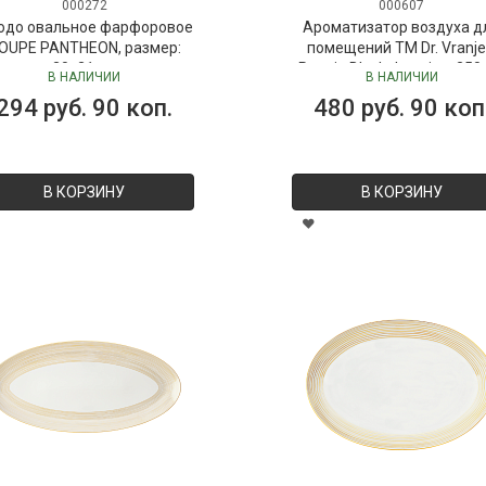
000272
000607
юдо овальное фарфоровое
Ароматизатор воздуха д
OUPE PANTHEON, размер:
помещений ТМ Dr. Vranje
30х21 см
Peonia Black Jasmine, 250
В НАЛИЧИИ
В НАЛИЧИИ
("Пион-Черный жасмин"), 
294 руб. 90 коп.
480 руб. 90 коп
Vranjes
В КОРЗИНУ
В КОРЗИНУ