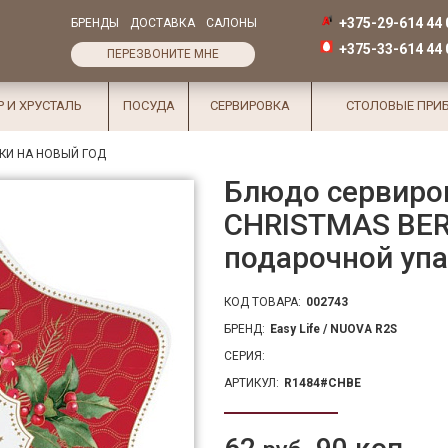
+375-29-614 44 
БРЕНДЫ
ДОСТАВКА
САЛОНЫ
+375-33-614 44 
ПЕРЕЗВОНИТЕ МНЕ
Р И ХРУСТАЛЬ
ПОСУДА
СЕРВИРОВКА
СТОЛОВЫЕ ПРИ
КИ НА НОВЫЙ ГОД
Блюдо сервиро
CHRISTMAS BERR
подарочной уп
КОД ТОВАРА:
002743
БРЕНД:
Easy Life / NUOVA R2S
СЕРИЯ:
АРТИКУЛ:
R1484#CHBE