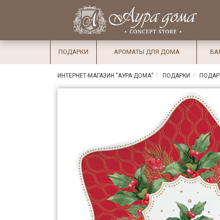
×
Вход
Избранное
Салоны
Доставка
Оплата
ПОДАРКИ
АРОМАТЫ ДЛЯ ДОМА
БА
Подарки
ИНТЕРНЕТ-МАГАЗИН "АУРА ДОМА"
ПОДАРКИ
ПОДАР
Ароматы
для дома
Бар и
хрусталь
Посуда
Сервировка
Столовые
приборы
Текстиль