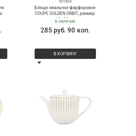
001859
ля
Блюдо овальное фарфоровое
s:
COUPE GOLDEN ORBIT, размер:
 мл
35х25 см
В НАЛИЧИИ
Dr.
.
285 руб. 90 коп.
В КОРЗИНУ