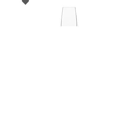
000630
Бокал для шампанского, объем 388 мл,
Zwiesel
НЕТ В НАЛИЧИИ
58 руб. 90 коп.
ПРЕДЗАКАЗ