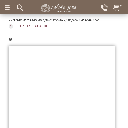
×
0
Вход
Избранное
ИНТЕРНЕТ-МАГАЗИН "АУРА ДОМА"
ПОДАРКИ
ПОДАРКИ НА НОВЫЙ ГОД
Салоны
Доставка
Оплата
ВЕРНУТЬСЯ В КАТАЛОГ
Подарки
Ароматы
для
дома
Бар
и
хрусталь
Посуда
Сервировка
Столовые
приборы