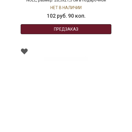
NOEL, размер: 28,5x21,5 см в подарочной
упаковке
НЕТ В НАЛИЧИИ
102 руб. 90 коп.
ПРЕДЗАКАЗ
0000097
Подсвечник на 5 свечей, в. 26 см, Queen Anne