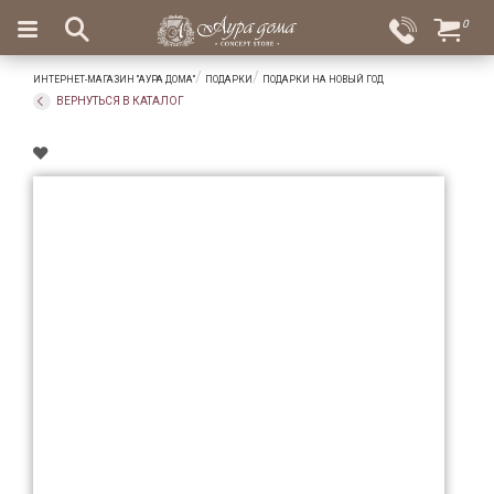
×
0
Вход
Избранное
ИНТЕРНЕТ-МАГАЗИН "АУРА ДОМА"
ПОДАРКИ
ПОДАРКИ НА НОВЫЙ ГОД
Салоны
Доставка
Оплата
ВЕРНУТЬСЯ В КАТАЛОГ
Подарки
Ароматы
для
дома
Бар
и
хрусталь
Посуда
Сервировка
Столовые
приборы