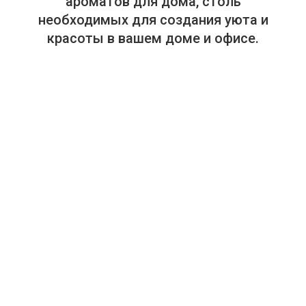
ароматов для дома, столь
необходимых для создания уюта и
красоты в вашем доме и офисе.
+375-29-614-44-00
+375-33-614-44-00
Салон "Аура Дома". Посуда, текстиль, предметы интерьера.
г. Минск, пр. Победителей, 65, ТЦ "Замок", 4-й этаж, магазин
448 (в отделе "Замок HOME. Товары для дома").
Режим работы: ежедневно, с 10:00 до 21:00.
info@auradoma.by
отзывов
Рейтинг: 5
★★★★★
(На основе
10
)