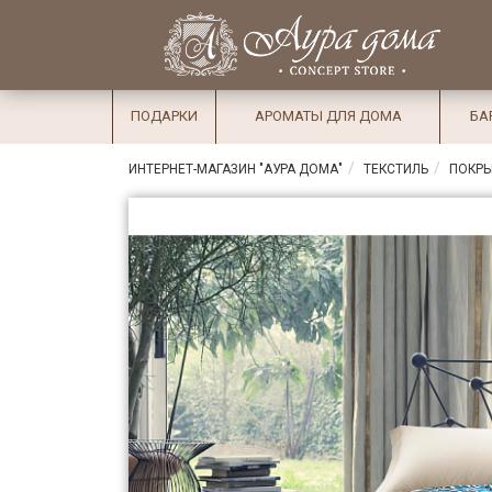
×
Вход
Избранное
Салоны
Доставка
Оплата
ПОДАРКИ
АРОМАТЫ ДЛЯ ДОМА
БА
Подарки
ИНТЕРНЕТ-МАГАЗИН "АУРА ДОМА"
ТЕКСТИЛЬ
ПОКР
Ароматы
для дома
Бар и
хрусталь
Посуда
Сервировка
Столовые
приборы
Текстиль