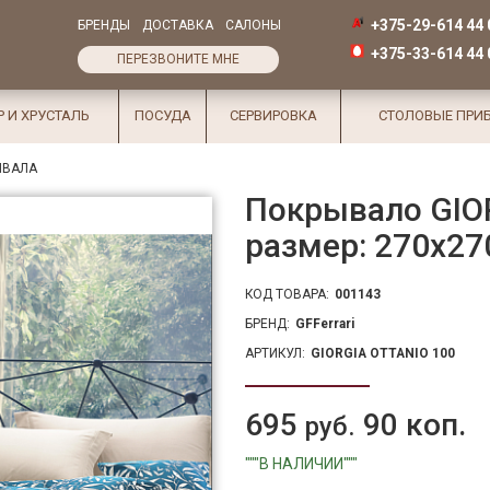
+375-29-614 44 
БРЕНДЫ
ДОСТАВКА
САЛОНЫ
+375-33-614 44 
ПЕРЕЗВОНИТЕ МНЕ
Р И ХРУСТАЛЬ
ПОСУДА
СЕРВИРОВКА
СТОЛОВЫЕ ПРИ
ЫВАЛА
Покрывало GIOR
размер: 270х27
КОД ТОВАРА:
001143
БРЕНД:
GFFerrari
АРТИКУЛ:
GIORGIA OTTANIO 100
695
90 коп.
руб.
"""В НАЛИЧИИ"""