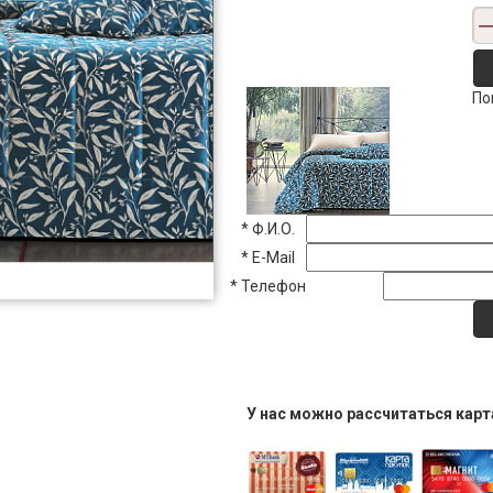
По
*
Ф.И.О.
*
E-Mail
*
Телефон
У нас можно рассчитаться кар