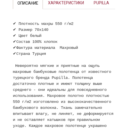
ХАРАКТЕРИСТИКИ
PUPILLA
ОПИСАНИЕ
✔ Плотность махры 550 г/м2
✔ Размер 70х140
✔ Цвет белый
✔Состав 100% хлопок
✔Фактура материала Махровый
✔Страна Турция
Невероятно мягкие и приятные на ощупь
махровые бамбуковые полотенца от известного
турецкого бренда Pupilla. Полотенца
достаточно плотные и имеют толщину выше
среднего - они идеальны для повседневного
использования. Махровое полотно плотностью
550 г/м2 изготовлено из высококачественного
бамбукового волокна. Ткань замечательно
впитывает влагу, не линяет, не деформируется
и не оставляет катышков при правильном
уходе. Каждое махровое полотенце украшено