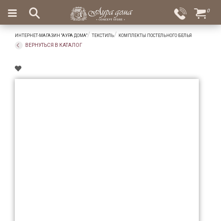
×
0
Вход
Избранное
ИНТЕРНЕТ-МАГАЗИН "АУРА ДОМА"
ТЕКСТИЛЬ
КОМПЛЕКТЫ ПОСТЕЛЬНОГО БЕЛЬЯ
Салоны
Доставка
Оплата
ВЕРНУТЬСЯ В КАТАЛОГ
Подарки
Ароматы
для
дома
Бар
и
хрусталь
Посуда
Сервировка
Столовые
приборы