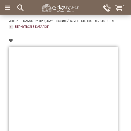
×
0
Вход
Избранное
ИНТЕРНЕТ-МАГАЗИН "АУРА ДОМА"
ТЕКСТИЛЬ
КОМПЛЕКТЫ ПОСТЕЛЬНОГО БЕЛЬЯ
Салоны
Доставка
Оплата
ВЕРНУТЬСЯ В КАТАЛОГ
Подарки
Ароматы
для
дома
Бар
и
хрусталь
Посуда
Сервировка
Столовые
приборы