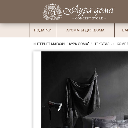
×
Вход
Избранное
Салоны
Доставка
Оплата
ПОДАРКИ
АРОМАТЫ ДЛЯ ДОМА
БА
Подарки
ИНТЕРНЕТ-МАГАЗИН "АУРА ДОМА"
ТЕКСТИЛЬ
КОМПЛ
Ароматы
для дома
Бар и
хрусталь
Посуда
Сервировка
Столовые
приборы
Текстиль