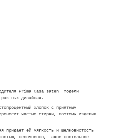
одителя Prima Casa saten. Модели
страктных дизайнах.
стопроцентный хлопок с приятным
ереносит частые стирки, поэтому изделия
ая придает ей мягкость и шелковистость.
ностью, несомненно, такое постельное