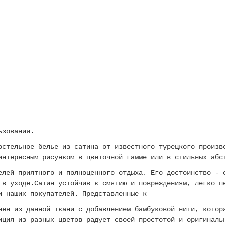
ьзования.
остельное белье из сатина от известного турецкого произв
интересным рисунком в цветочной гамме или в стильных аб
елей приятного и полноценного отдыха. Его достоинство - 
 в уходе.Сатин устойчив к смятию и повреждениям, легко п
ди наших покупателей. Представленные к
нен из данной ткани с добавлением бамбуковой нити, котор
иция из разных цветов радует своей простотой и оригиналь