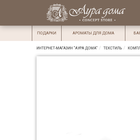
×
Вход
Избранное
Салоны
Доставка
Оплата
ПОДАРКИ
АРОМАТЫ ДЛЯ ДОМА
БА
Подарки
ИНТЕРНЕТ-МАГАЗИН "АУРА ДОМА"
ТЕКСТИЛЬ
КОМПЛ
Ароматы
для дома
Бар и
хрусталь
Посуда
Сервировка
Столовые
приборы
Текстиль