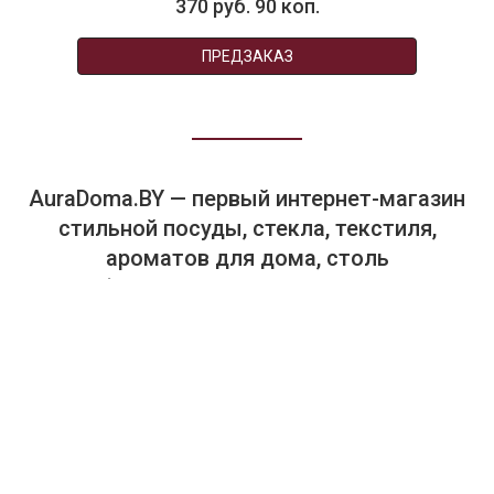
370 руб. 90 коп.
ПРЕДЗАКАЗ
AuraDoma.BY — первый интернет-магазин
стильной посуды, стекла, текстиля,
ароматов для дома, столь
необходимых для создания уюта и
красоты в вашем доме и офисе.
+375-29-614-44-00
+375-33-614-44-00