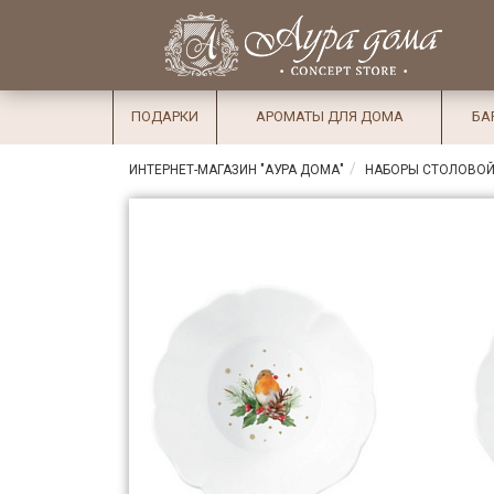
×
Вход
Избранное
Салоны
Доставка
Оплата
ПОДАРКИ
АРОМАТЫ ДЛЯ ДОМА
БА
Подарки
ИНТЕРНЕТ-МАГАЗИН "АУРА ДОМА"
НАБОРЫ СТОЛОВОЙ
Ароматы
для дома
Бар и
хрусталь
Посуда
Сервировка
Столовые
приборы
Текстиль