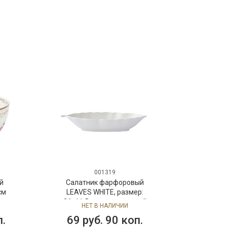
001319
й
Салатник фарфоровый
см
LEAVES WHITE, размер:
26х11,5 см в подарочной
НЕТ В НАЛИЧИИ
упаковке
п.
69 руб. 90 коп.