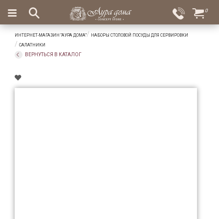
×
0
Вход
Избранное
ИНТЕРНЕТ-МАГАЗИН "АУРА ДОМА"
НАБОРЫ СТОЛОВОЙ ПОСУДЫ ДЛЯ СЕРВИРОВКИ
Салоны
Доставка
Оплата
САЛАТНИКИ
ВЕРНУТЬСЯ В КАТАЛОГ
Подарки
Ароматы
для
дома
Бар
и
хрусталь
Посуда
Сервировка
Столовые
приборы