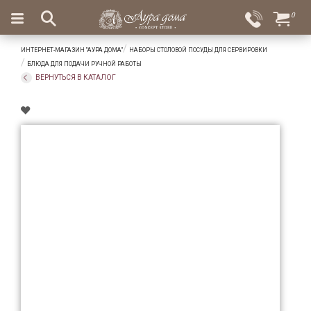
×
0
Вход
Избранное
ИНТЕРНЕТ-МАГАЗИН "АУРА ДОМА"
НАБОРЫ СТОЛОВОЙ ПОСУДЫ ДЛЯ СЕРВИРОВКИ
Салоны
Доставка
Оплата
БЛЮДА ДЛЯ ПОДАЧИ РУЧНОЙ РАБОТЫ
ВЕРНУТЬСЯ В КАТАЛОГ
Подарки
Ароматы
для
дома
Бар
и
хрусталь
Посуда
Сервировка
Столовые
приборы