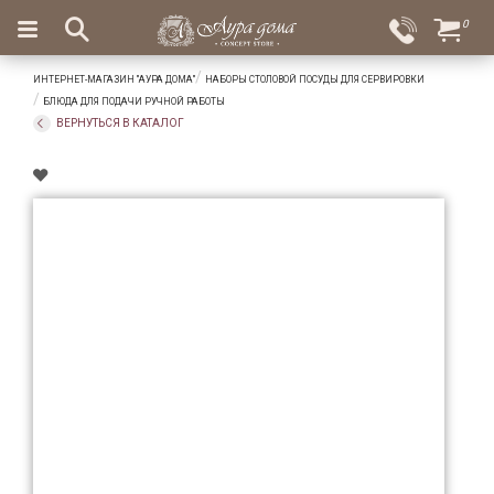
×
0
Вход
Избранное
ИНТЕРНЕТ-МАГАЗИН "АУРА ДОМА"
НАБОРЫ СТОЛОВОЙ ПОСУДЫ ДЛЯ СЕРВИРОВКИ
Салоны
Доставка
Оплата
БЛЮДА ДЛЯ ПОДАЧИ РУЧНОЙ РАБОТЫ
ВЕРНУТЬСЯ В КАТАЛОГ
Подарки
Ароматы
для
дома
Бар
и
хрусталь
Посуда
Сервировка
Столовые
приборы