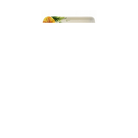
001902
Блюдо прямоугольное, серия "Тыква", 37х16
см, керамика
НЕТ В НАЛИЧИИ
79 руб. 90 коп.
ПРЕДЗАКАЗ